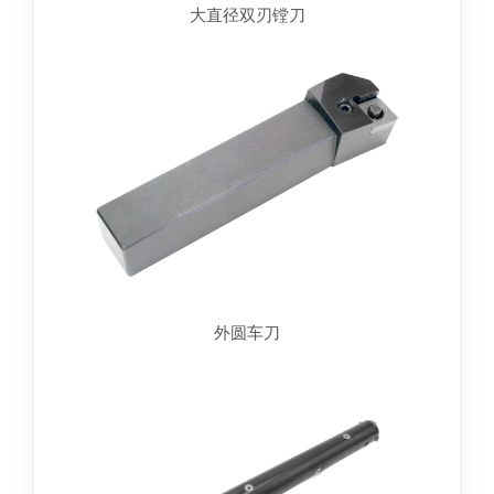
大直径双刃镗刀
外圆车刀