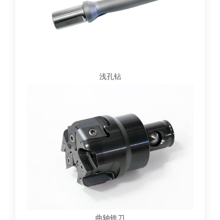
船舶动力行
船舶动力行业
业
浅孔钻
曲轴铣刀