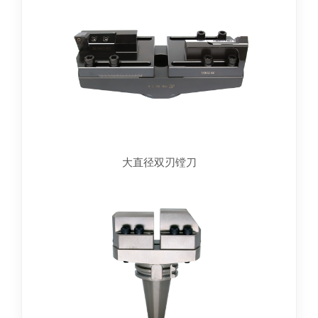
大直径双刃镗刀