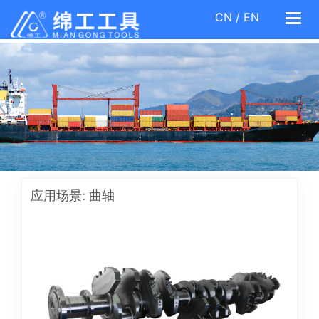
CN
/
EN
Togg
navi
应用场景: 曲轴