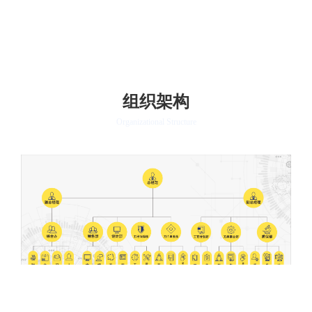
证书名称
证
组织架构
Organizational Structure