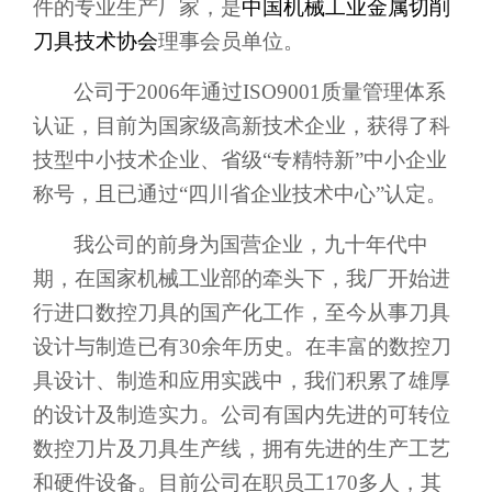
件的专业生产厂家，是
中国机械工业金属切削
刀具技术协会
理事会员单位。
公司于
2006
年通过
ISO9001
质量管理体系
认证，目前为国家级高新技术企业，获得了科
技型中小技术企业、省级“专精特新”中小企业
称号，且已通过“四川省企业技术中心”认定。
我公司的前身为国营企业，九十年代中
期，在国家机械工业部的牵头下，我厂开始进
行进口数控刀具的国产化工作，至今从事刀具
设计与制造已有
30
余年历史。在丰富的数控刀
具设计、制造和应用实践中，我们积累了雄厚
的设计及制造实力。公司有国内先进的可转位
关于我们
关于我们
数控刀片及刀具生产线，拥有先进的生产工艺
和硬件设备。目前公司在职员工
170
多人，其